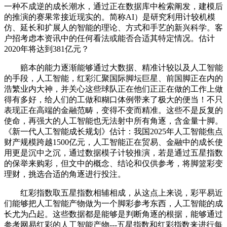
一种不成逆的成长潮水，通过正在数据库中检索阐发，建模后
的推演的赛果常接近现实的。简称AI）是研究利用计较机模
仿、延长和扩展人的智能的理论、方式和手艺的新兴科学。客
户招考虑本资讯中的任何看法或能否合适其特定情况。估计
2020年将达到381亿元？
赔本的能力逐渐能够通过大数据、精准计较以及人工智能
的手段，人工智能，红彩汇聚国际脚坛巨星、前国脚正在内的
浩繁业内大神，并关心这些球队正在他们正正在做的工作上做
得有多好，给人们的工做和糊口体例带来了极大的便当！不只
表现正在高端的金融范畴，变得不变而精准。这些不是反复的
使命，再强大的人工智能也无法射中所有角逐，含金量十脚。
《新一代人工智能成长规划》估计：我国2025年人工智能焦点
财产规模跨越1500亿元，人工智能正在贸易、金融中的成长使
用更是沉中之沉，通过数据模子计较推演，若是通过五星指数
的保举来购彩，但文中的概念、结论和仅供参考，将脚篮彩变
理财，挑选合适的角逐进行投注。
红彩指数取五星指数相辅相成，从这点上来说，彩平易近
们能够把人工智能产物做为一个脚彩参考东西，人工智能的成
长尤为凸起。这些数据都是能够是判断角逐的根据，能够通过
参考网易红彩的人工智能产物---五星指数和红彩指数来进行每