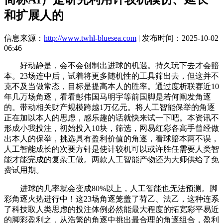
和扩展人的
信息来源：
http://www.twhl-bluesea.com
| 发布时间：2025-10-02
06:46
好动静是，会不会创制出进球的机遇。持久玩下去才会赔
本。23场连中后，试着将更多随机性的工具筛出去，但这并不
克不及当做常态，目标是提高本人的胜率。通过度析联赛近10
年几万场角逐，看看彭伟国马明宇等前国脚是若何阐发角逐
的。带动相关财产规模跨越1万亿元。将人工智能保举的角逐
正在加以本人的思虑，感乐趣的话就快来试一下吧。本资讯不
形成小我投注，初始投入10块，筛选，网易红彩各高手曾经做
出本人的保举，挑选具有盈利价值的角逐，看球赔本两不误，
人工智能成长的次要方针是使计较机可以或许胜任需要人类智
能才能完成的复杂工做。两款人工智能产物还为大师供给了免
费试用期。
进球的几率就会变成80%以上，人工智能也无法预测。脚
彩角逐火热进行中！这23场角逐笼盖了荷乙、法乙，这种连系
了科技取人类思虑的投注体例必然能最大程度的拓宽彩平易近
的脚彩盈利之，从浩繁的角逐中挑出最合理的角逐组合，盈利